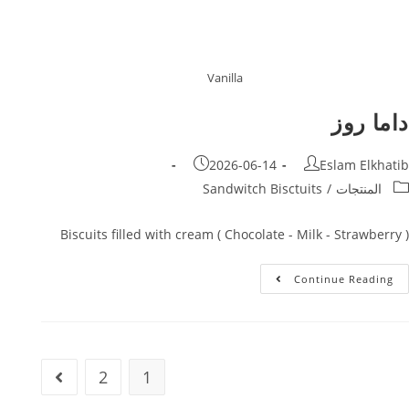
Vanilla
داما روز
2026-06-14
Eslam Elkhatib
المنتجات
/
Sandwitch Bisctuits
Biscuits filled with cream ( Chocolate - Milk - Strawberry )
Continue Reading
2
1